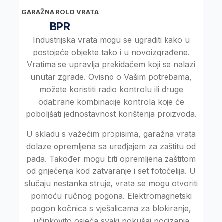
GARAŽNA ROLO VRATA
BPR
Industrijska vrata mogu se ugraditi kako u
postojeće objekte tako i u novoizgrađene.
Vratima se upravlja prekidačem koji se nalazi
unutar zgrade. Ovisno o Vašim potrebama,
možete koristiti radio kontrolu ili druge
odabrane kombinacije kontrola koje će
poboljšati jednostavnost korištenja proizvoda.
U skladu s važećim propisima, garažna vrata
dolaze opremljena sa uređjajem za zaštitu od
pada. Također mogu biti opremljena zaštitom
od gnječenja kod zatvaranje i set fotoćelija. U
slučaju nestanka struje, vrata se mogu otvoriti
pomoću ručnog pogona. Elektromagnetski
pogon kočnica s vješalicama za blokiranje,
učinkovito osjeća svaki pokušaj podizanja