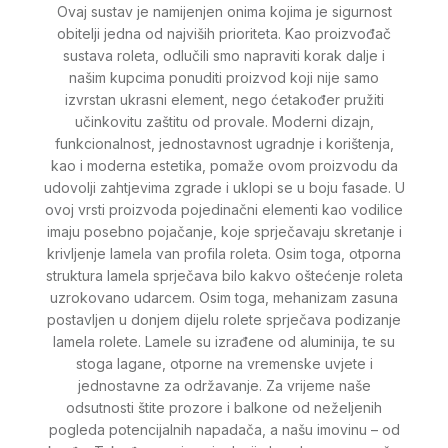
Ovaj sustav je namijenjen onima kojima je sigurnost
obitelji jedna od najviših prioriteta. Kao proizvođač
sustava roleta, odlučili smo napraviti korak dalje i
našim kupcima ponuditi proizvod koji nije samo
izvrstan ukrasni element, nego ćetakođer pružiti
učinkovitu zaštitu od provale. Moderni dizajn,
funkcionalnost, jednostavnost ugradnje i korištenja,
kao i moderna estetika, pomaže ovom proizvodu da
udovolji zahtjevima zgrade i uklopi se u boju fasade. U
ovoj vrsti proizvoda pojedinačni elementi kao vodilice
imaju posebno pojačanje, koje sprječavaju skretanje i
krivljenje lamela van profila roleta. Osim toga, otporna
struktura lamela sprječava bilo kakvo oštećenje roleta
uzrokovano udarcem. Osim toga, mehanizam zasuna
postavljen u donjem dijelu rolete sprječava podizanje
lamela rolete. Lamele su izrađene od aluminija, te su
stoga lagane, otporne na vremenske uvjete i
jednostavne za održavanje. Za vrijeme naše
odsutnosti štite prozore i balkone od neželjenih
pogleda potencijalnih napadača, a našu imovinu – od