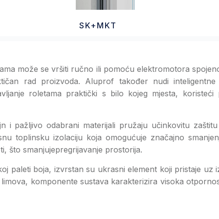
SK+MKT
tama može se vršiti ručno ili pomoću elektromotora spojeno
ičan rad proizvoda. Aluprof također nudi inteligentne 
janje roletama praktički s bilo kojeg mjesta, koristeći p
jn i pažljivo odabrani materijali pružaju učinkovitu zaštit
snu toplinsku izolaciju koja omogućuje značajno smanjenje
eti, što smanjujepregrijavanje prostorija.
koj paleti boja, izvrstan su ukrasni element koji pristaje uz
h limova, komponente sustava karakterizira visoka otporno