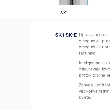
SK
SK i SK-E
Upravljanje role
omogućuje prakt
omogućuju upravl
računalo.
Inteligentan diza
osiguravaju izvr
protok topline lj
Zahvaljujući širo
visokokvalitetni
uvjete.