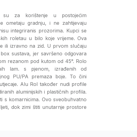
 su za korištenje u postojećim
e ometaju gradnju, i ne zahtijevaju
su integriranis prozorima. Kupci se
ih roletau u bilo koje vrijeme. Ova
e ili izravno na zid. U prvom slučaju
box sustava, jer savršeno odgovara
ijom rezanom pod kutom od 45°. Rolo
anih lam. s pjenom, izrađenih od
slojnog PU/PA premaza boje. To čini
tjecaje. Alu Rol također nudi profile
ranih aluminijskih i plastičnih profila.
irati s komarnicima. Ovo sveobuhvatno
jeti, dok zimi štiti unutarnje prostore