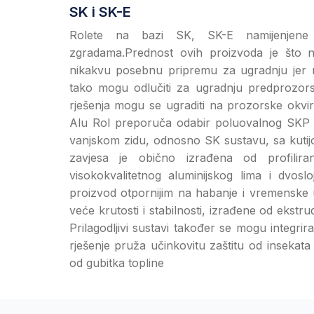
SK i SK-E
Rolete na bazi SK, SK-E namijenjene
zgradama.Prednost ovih proizvoda je što n
nikakvu posebnu pripremu za ugradnju jer ni
tako mogu odlučiti za ugradnju predprozorsk
rješenja mogu se ugraditi na prozorske okvir
Alu Rol preporuča odabir poluovalnog SKP 
vanjskom zidu, odnosno SK sustavu, sa kut
zavjesa je obično izrađena od profilir
visokokvalitetnog aluminijskog lima i dvo
proizvod otpornijim na habanje i vremenske u
veće krutosti i stabilnosti, izrađene od ekstrudi
Prilagodljivi sustavi također se mogu integr
rješenje pruža učinkovitu zaštitu od insekata l
od gubitka topline