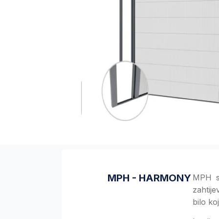
MPH - HARMONY
MPH su
zahtij
bilo ko