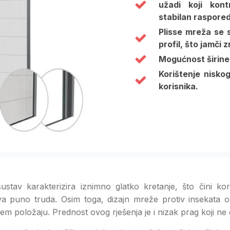
užadi koji kont
stabilan raspored
Plisse mreža se s
profil, što jamči
Mogućnost širine
Korištenje nisko
korisnika.
stav karakterizira iznimno glatko kretanje, što čini kor
eva puno truda. Osim toga, dizajn mreže protiv insekata 
jem položaju. Prednost ovog rješenja je i nizak prag koji ne