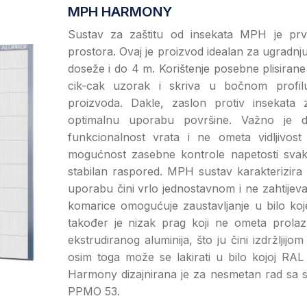
MPH HARMONY
Sustav za zaštitu od insekata MPH je prve
prostora. Ovaj je proizvod idealan za ugradnju
doseže i do 4 m. Korištenje posebne plisirane
cik-cak uzorak i skriva u bočnom profilu
proizvoda. Dakle, zaslon protiv insekata
optimalnu uporabu površine. Važno je 
funkcionalnost vrata i ne ometa vidljivost
mogućnost zasebne kontrole napetosti svak
stabilan raspored. MPH sustav karakterizira 
uporabu čini vrlo jednostavnom i ne zahtijeva
komarice omogućuje zaustavljanje u bilo koj
također je nizak prag koji ne ometa prolaz
ekstrudiranog aluminija, što ju čini izdržljij
osim toga može se lakirati u bilo kojoj RAL 
Harmony dizajnirana je za nesmetan rad sa s
PPMO 53.