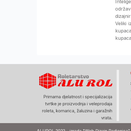
Inteli
održav
dizajn
Veliki
kupaca
kupaca
Primarna djelatnost i specijalizacija
tvrtke je proizvodnja i veleprodaja
roleta, komarica, žaluzina i garažnih
vrata.
ALUROL 2022 - izrada "Web Dizajn Radionica"