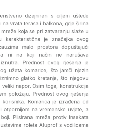
nstveno dizajniran s ciljem uštede
 na vrata terasa i balkona, gdje širina
 mreže koja se pri zatvaranju slaže u
 karakteristična je značajka ovog
 zauzima malo prostora dopuštajući
da ni na koji način ne narušava
 iznutra. Prednost ovog rješenja je
og užeta komarice, što jamči njezin
iznimno glatko kretanje, što njegovu
 veliki napor. Osim toga, konstrukcija
em položaju. Prednost ovog rješenja
 korisnika. Komarica je izrađena od
om i otpornijom na vremenske uvjete, a
boji. Plisirana mreža protiv insekata
ustavima roleta Aluprof s vodilicama