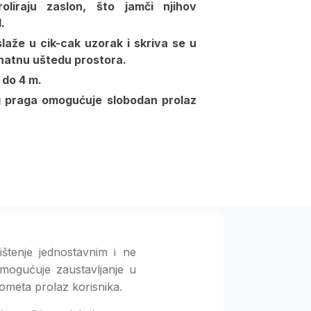
roliraju zaslon, što jamči njihov
.
laže u cik-cak uzorak i skriva se u
 znatnu uštedu prostora.
 do 4 m.
g praga omogućuje slobodan prolaz
ištenje jednostavnim i ne
omogućuje zaustavljanje u
 ometa prolaz korisnika.