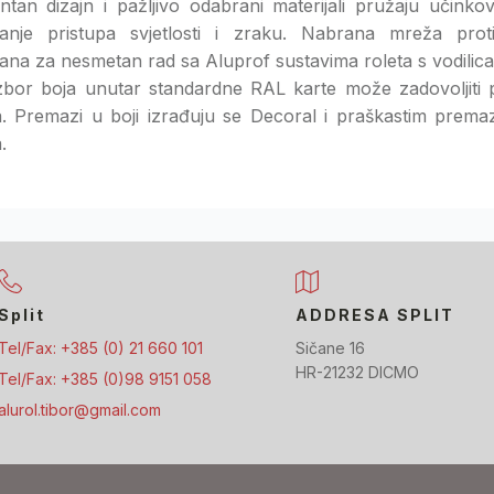
gentan dizajn i pažljivo odabrani materijali pružaju učink
anje pristupa svjetlosti i zraku. Nabrana mreža pro
irana za nesmetan rad sa Aluprof sustavima roleta s vodil
 izbor boja unutar standardne RAL karte može zadovoljiti 
. Premazi u boji izrađuju se Decoral i praškastim prema
.
Split
ADDRESA SPLIT
Tel/Fax: +385 (0) 21 660 101
Sičane 16
HR-21232 DICMO
Tel/Fax: +385 (0)98 9151 058
alurol.tibor@gmail.com