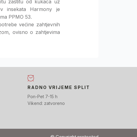
ovitu zaštitu od kukaca uz
tiv insekata Harmony je
icama PPMO 53.
potrebe većine zahtjevnih
zom, ovisno o zahtjevima
RADNO VRIJEME SPLIT
Pon-Pet 7-15 h
Vikend: zatvoreno
© Copyright protected