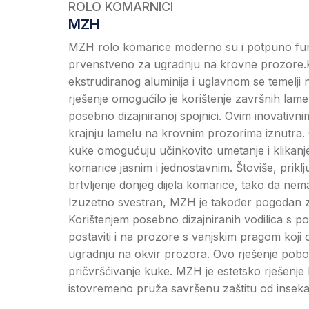
ROLO KOMARNICI
MZH
MZH rolo komarice moderno su i potpuno fun
prvenstveno za ugradnju na krovne prozore.K
ekstrudiranog aluminija i uglavnom se temel
rješenje omogućilo je korištenje završnih lame
posebno dizajniranoj spojnici. Ovim inovativni
krajnju lamelu na krovnim prozorima iznutra. 
kuke omogućuju učinkovito umetanje i klikanje 
komarice jasnim i jednostavnim. Štoviše, prikl
brtvljenje donjeg dijela komarice, tako da ne
Izuzetno svestran, MZH je također pogodan 
Korištenjem posebno dizajniranih vodilica 
postaviti i na prozore s vanjskim pragom koji
ugradnju na okvir prozora. Ovo rješenje pobolj
pričvršćivanje kuke. MZH je estetsko rješenje ko
istovremeno pruža savršenu zaštitu od inseka