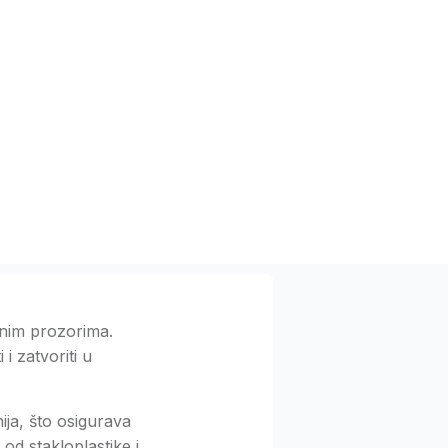
vnim prozorima.
i zatvoriti u
ija, što osigurava
od stakloplastike i