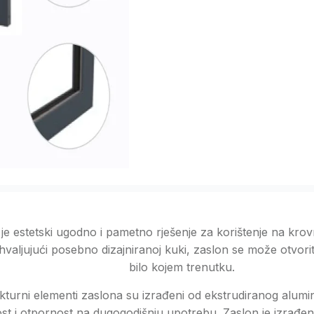
e estetski ugodno i pametno rješenje za korištenje na kro
hvaljujući posebno dizajniranoj kuki, zaslon se može otvoriti 
bilo kojem trenutku.
kturni elementi zaslona su izrađeni od ekstrudiranog alumin
ost i otpornost na dugogodišnju upotrebu. Zaslon je izrađen 