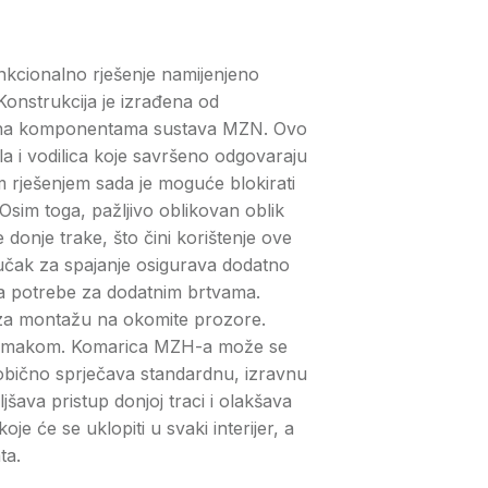
kcionalno rješenje namijenjeno
onstrukcija je izrađena od
ji na komponentama sustava MZN. Ovo
la i vodilica koje savršeno odgovaraju
m rješenjem sada je moguće blokirati
Osim toga, pažljivo oblikovan oblik
donje trake, što čini korištenje ove
jučak za spajanje osigurava dodatno
ma potrebe za dodatnim brtvama.
za montažu na okomite prozore.
s pomakom. Komarica MZH-a može se
 obično sprječava standardnu, izravnu
šava pristup donjoj traci i olakšava
je će se uklopiti u svaki interijer, a
ta.