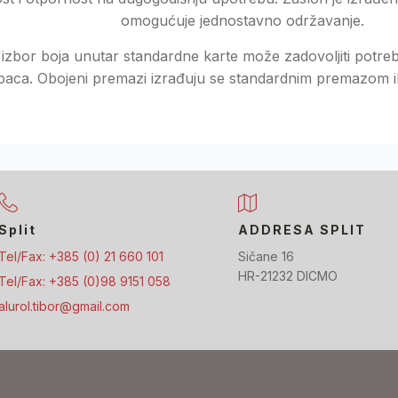
omogućuje jednostavno održavanje.
i izbor boja unutar standardne karte može zadovoljiti potre
paca. Obojeni premazi izrađuju se standardnim premazom ili
Split
ADDRESA SPLIT
Tel/Fax: +385 (0) 21 660 101
Sičane 16
HR-21232 DICMO
Tel/Fax: +385 (0)98 9151 058
alurol.tibor@gmail.com