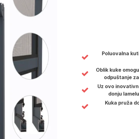
Poluovalna kut
Oblik kuke omoguć
odpuštanje za
Uz ovo inovativn
donju lamelu
Kuka pruža do